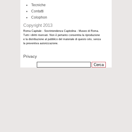
Tecniche
Contatti
Colophon
Copyright 2013
Roma Capitale - Sovrintendenza Capitolina - Museo di Roma.
Tutti i diritti riservati. Non è pertanto consentita la riproduzione
e la distribuzione al pubblico del materiale di questo sito, senza
la preventiva autorizzazione.
Privacy
Ricerca
per: