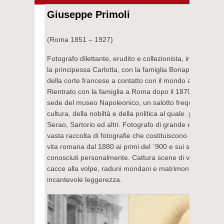
Giuseppe Primoli
(Roma 1851 – 1927)
Fotografo dilettante, erudito e collezionista, imparentat
la principessa Carlotta, con la famiglia Bonaparte, si è 
della corte francese a contatto con il mondo artistico e le
Rientrato con la famiglia a Roma dopo il 1870, tiene nel
sede del museo Napoleonico, un salotto frequentato da 
cultura, della nobiltà e della politica al quale prendono 
Serao, Sartorio ed altri. Fotografo di grande e innato t
vasta raccolta di fotografie che costituiscono un prezio
vita romana dal 1880 ai primi del `900 e sui suoi protagon
conosciuti personalmente. Cattura scene di vita quotidia
cacce alla volpe, raduni mondani e matrimoni con spirito 
incantevole leggerezza.