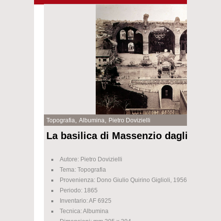
,
,
Topografia
Albumina
Pietro Dovizielli
La basilica di Massenzio dagli Orti F
Autore: Pietro Dovizielli
Tema: Topografia
Provenienza: Dono Giulio Quirino Giglioli, 1956 / 1958
Periodo: 1865
Inventario: AF 6925
Tecnica: Albumina