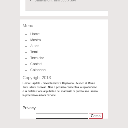
Dimensioni: mm 305 x 394
Menu
Home
Mostra
Autori
Temi
Tecniche
Contatti
Colophon
Copyright 2013
Roma Capitale - Sovrintendenza Capitolina - Museo di Roma.
Tutti i diritti riservati. Non è pertanto consentita la riproduzione
e la distribuzione al pubblico del materiale di questo sito, senza
la preventiva autorizzazione.
Privacy
Ricerca
per: