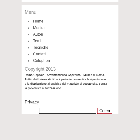
Menu
Home
Mostra
Autori
Temi
Tecniche
Contatti
Colophon
Copyright 2013
Roma Capitale - Sovrintendenza Capitolina - Museo di Roma.
Tutti i diritti riservati. Non è pertanto consentita la riproduzione
e la distribuzione al pubblico del materiale di questo sito, senza
la preventiva autorizzazione.
Privacy
Ricerca
per: